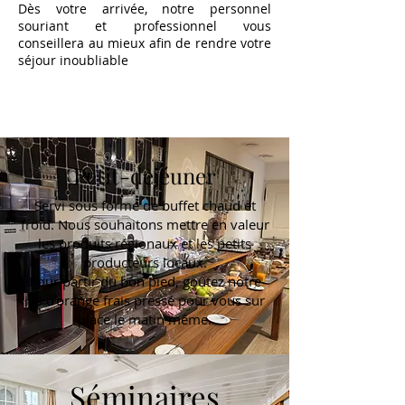
Dès votre arrivée, notre personnel
souriant et professionnel vous
conseillera au mieux afin de rendre votre
séjour inoubliable
Petit-dejéuner
Servi sous forme de buffet chaud et
froid. Nous souhaitons mettre en valeur
les produits régionaux et les petits
producteurs locaux.
Pour partir du bon pied, goûtez notre
jus d’orange frais pressé pour vous sur
place le matin même.
Séminaires