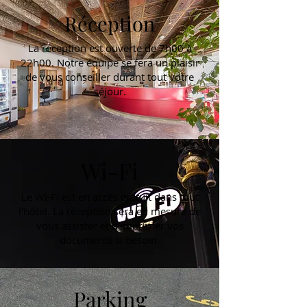
Réception
La réception est ouverte de 7h00 à
22h00. Notre équipe se fera un plaisir
de vous conseiller durant tout votre
séjour.
Wi-Fi
Le Wi-Fi est en accès gratuit dans tout
l'hôtel. La réception sera en mesure de
vous assister et d'imprimer vos
documents si besoin.
Parking