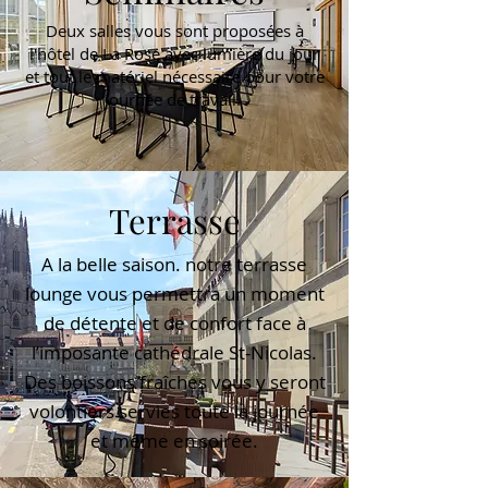
Deux salles vous sont proposées à
l'hôtel de La Rose avec lumière du jour
et tout le matériel nécessaire pour votre
journée de travail.
Terrasse
A la belle saison. notre terrasse
lounge vous permettra un moment
de détente et de confort face à
l’imposante cathédrale St-Nicolas.
Des boissons fraîches vous y seront
volontiers servies toute la journée
et même en soirée.